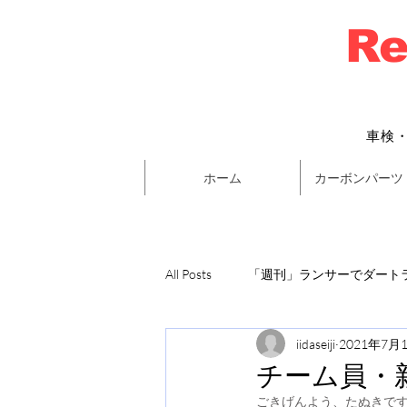
Re
車検
ホーム
カーボンパーツ
All Posts
「週刊」ランサーでダートラ
iidaseiji
2021年7月
チーム員・
ごきげんよう、たぬきで