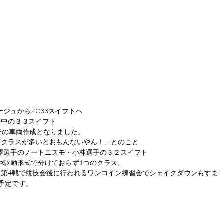
ージュからZC33スイフトへ
躍中の３３スイフト
での車両作成となりました。
じクラスが多いとおもんないやん！」とのこと
澤選手のノートニスモ・小林選手の３２スイフト
や駆動形式で分けておらず1つのクラス。
ラ第4戦で競技会後に行われるワンコイン練習会でシェイクダウンもすま
予定です。