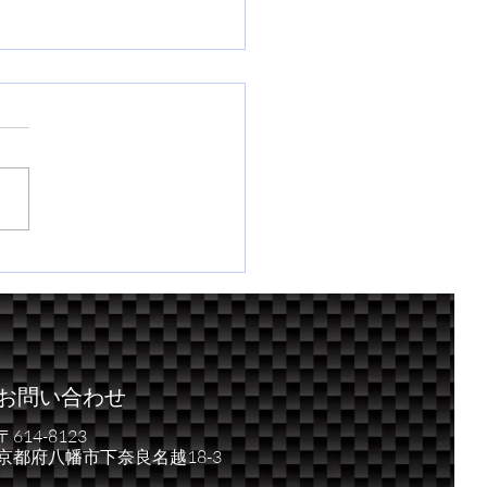
な競技車、スイフトがも
台。
お問い合わせ
〒614-8123
京都府八幡市下奈良名越18-3