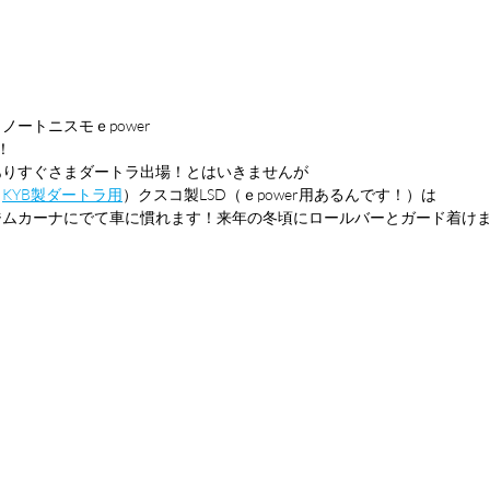
ートニスモｅpower
！
ありすぐさまダートラ出場！とはいきませんが
（
KYB製ダートラ用
）クスコ製LSD（ｅpower用あるんです！）は
ジムカーナにでて車に慣れます！来年の冬頃にロールバーとガード着け