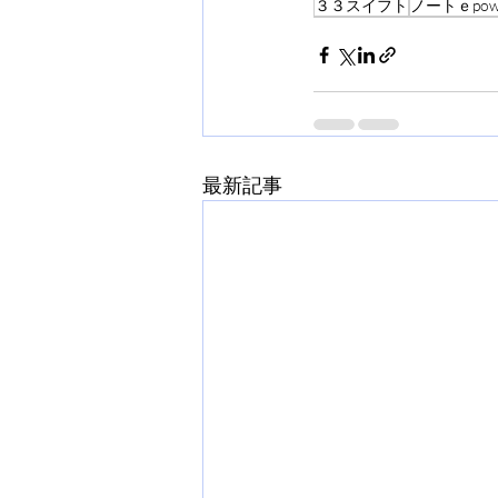
３３スイフト
ノートｅpow
最新記事