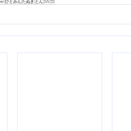
er
ひとみん
たぬき
とん
SW20