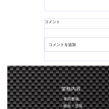
コメント
コメントを追加…
全日本ラリー第３戦 ラリー
飛鳥２０２６
業務内容
- 車両整備
- ​板金・塗装