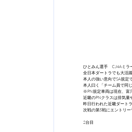
ひとみん選手　CJ4Aミラ
全日本ダートラでも大活
本人の強い意向でSA規定
本人曰く「チーム員で同
※PN規定車両は現在、富
近畿のPNクラスは排気量
昨日行われた近畿ダート
次戦の第5戦にエントリー
2台目