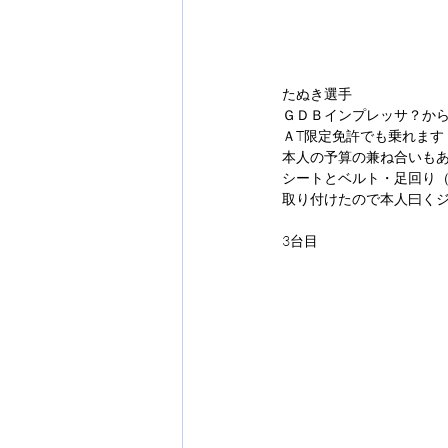
たぬき選手
ＧＤＢインプレッサ？からノ
ＡT限定免許でも乗れます
本人の予算の兼ね合いも
シートとベルト・足回り
取り付けたので本人曰く
3台目