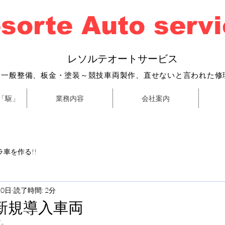
sorte Auto serv
​
レソルテオートサービス
・一般整備、
板金・塗装～
競技車両製作、直せないと言われた修
「駆」
業務内容
会社案内
車を作る!!
10日
読了時間: 2分
新規導入車両
す。