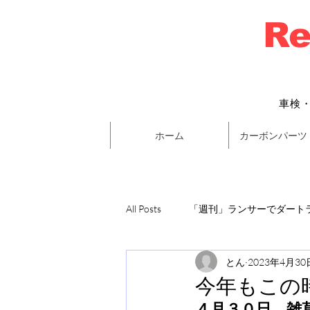
Re
車検
ホーム
カーボンパーツ
All Posts
「週刊」ランサーでダートラ
とん
2023年4月30
今年もこの
４月３０日、雑