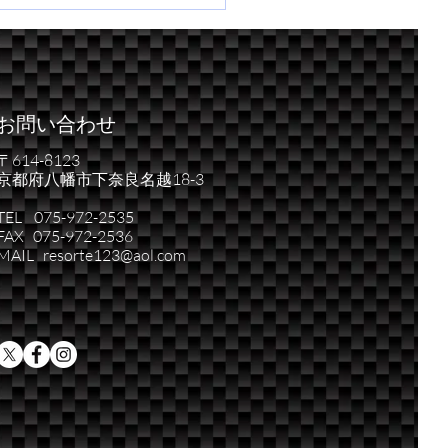
な競技車、スイフトがも
台。
お問い合わせ
〒614-8123
京都府八幡市下奈良名越18-3
TEL 075-972-2535
FAX 075-972-2536
MAIL resorte123@aol.com