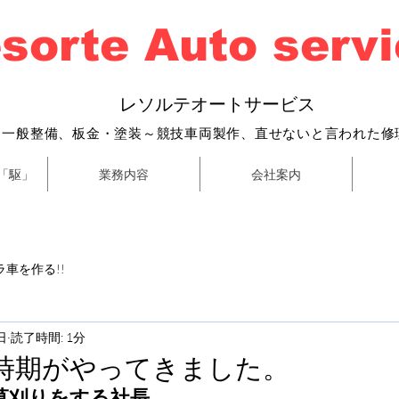
sorte Auto serv
​
レソルテオートサービス
・一般整備、
板金・塗装～
競技車両製作、直せないと言われた修
「駆」
業務内容
会社案内
車を作る!!
日
読了時間: 1分
時期がやってきました。
草刈りをする社長。