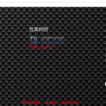
2026 近畿・四国ダートトラ
新た
イアル第１戦
う一
営業時間
平日：10:00〜19:00
​土曜：10:00〜19:00
日曜：定休日
Resorte Auto Service