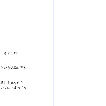
出てきました。
決という結論に至り
れる）を見ながら、
ホンマに止まってな