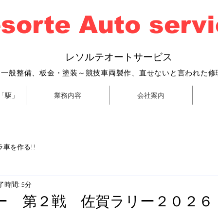
sorte Auto serv
​
レソルテオートサービス
・一般整備、
板金・塗装～
競技車両製作、直せないと言われた修
「駆」
業務内容
会社案内
車を作る!!
了時間: 5分
ー 第２戦 佐賀ラリー２０２６