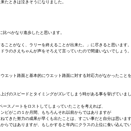
に来たときは泣きそうになりました。
に比べかなり進歩したと思います。
することがなく、ラリーを終えることが出来た。」に尽きると思います
コドラのさえちゃんが声をそろえて言っていたので間違いないでしょう
とウエット路面と基本的にウエット路面に対する対応力がなかったこと
み上げのスピードとタイミングがズレてしまう時がある事を挙げていま
はペースノートをロストしてしまっていたことを考えれば、
コンビがこの１か月間、もちろんそれ以前からではありますが
重ねてきた努力の成果が早くも出たことは、すごい事だと自分は思いま
れからではありますが、もしかすると年内にクラスの上位に食い込んで