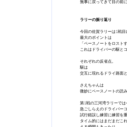
無事に戻ってきて目の前
ラリーの振り返り
今回の佐賀ラリーは1戦目
最大のポイントは
「ペースノートをロスト
これはドライバーの駆と
それぞれの反省点。
駆は
交互に現れるドライ路面
さえちゃんは
微妙にペースノートの読
第1戦の三河湾ラリーで
急ごしらえのドライバー
試行錯誤し練習に練習を
タイム的にはまだまだこ
える瞬間もあったり。