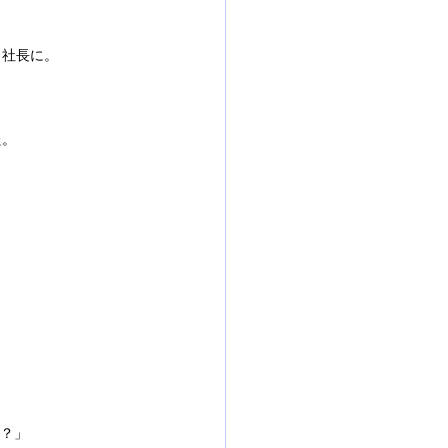
、社長に。
た。
け？」