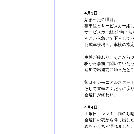
4月3日
始まった金曜日。
積車組とサービスカー組
サービスカー組が7時くら
そこから急いで下ろして
公式車検場へ。車検の指定
車検が終わり、そこから
駆から事前に聞いていた
追加で出発前に触ったと
後はセレモニアルスター
そして冒頭のくだりに戻
金曜日が終わり。
4月4日
土曜日、レグ１　雨のち
金曜日の夜から降り出し
めちゃくちゃ濡れました