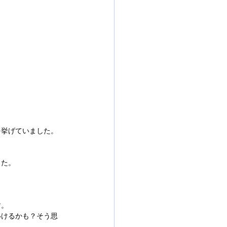
。
。
を挙げていました。
した。
す。
いけるかも？そう思