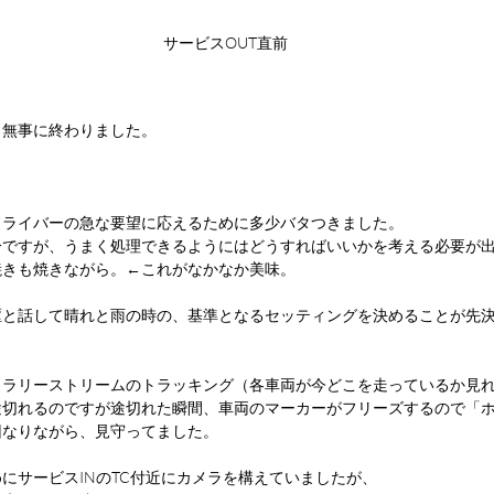
サービスOUT直前
く無事に終わりました。
ドライバーの急な要望に応えるために多少バタつきました。
分ですが、うまく処理できるようにはどうすればいいかを考える必要が
焼きも焼きながら。←これがなかなか美味。
駆と話して晴れと雨の時の、基準となるセッティングを決めることが先
、ラリーストリームのトラッキング（各車両が今どこを走っているか見
途切れるのですが途切れた瞬間、車両のマーカーがフリーズするので「
回なりながら、見守ってました。
にサービスINのTC付近にカメラを構えていましたが、