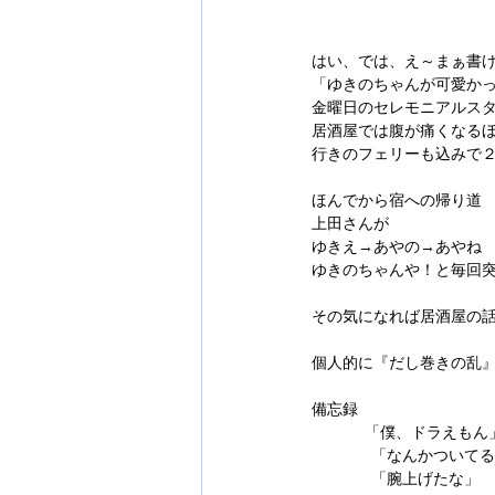
はい、では、え～まぁ書
「ゆきのちゃんが可愛か
金曜日のセレモニアルス
居酒屋では腹が痛くなる
行きのフェリーも込みで
ほんでから宿への帰り道
上田さんが
ゆきえ→あやの→あやね
ゆきのちゃんや！と毎回
その気になれば居酒屋の
個人的に『だし巻きの乱
備忘録　
　　　  「僕、ドラえも
	　「なんかついて
	　「腕上げたな」