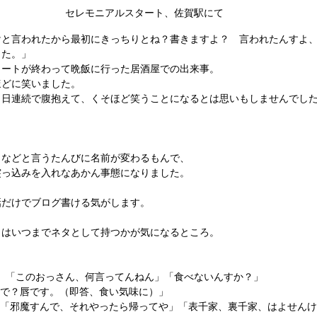
セレモニアルスタート、佐賀駅にて
けと言われたから最初にきっちりとね？書きますよ？　言われたんすよ
った。」
タートが終わって晩飯に行った居酒屋での出来事。
ほどに笑いました。
２日連続で腹抱えて、くそほど笑うことになるとは思いもしませんでし
　などと言うたんびに名前が変わるもんで、
突っ込みを入れなあかん事態になりました。
話だけでブログ書ける気がします。
』はいつまでネタとして持つかが気になるところ。　
ん」「このおっさん、何言ってんねん」「食べないんすか？」
るで？唇です。（即答、食い気味に）」
　「邪魔すんで、それやったら帰ってや」「表千家、裏千家、はよせん