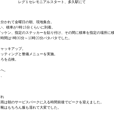
レグ１セレモニアルスタート、多久駅にて
に分かれて金曜日の朝、現地集合。
い、積車が9時15分くらいに到着。
ゼッケン、指定のステッカーを貼り付け、その間に積車を指定の場所に
時間は9時30分～10時20分バタバタでした。
ジャッキアップ。
セッティングと整備メニューを実施。
ころを点検。
トへ。
り、
晴れ
た雨は朝のサービスパークに入る時間前後でピークを迎えました。
。靴はもちろん服も濡れて大変でした。