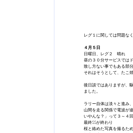
レグ１に関しては問題な
４月５日
日曜日、レグ２　晴れ
昼の３０分サービスでは
致し方ない事でもある部
それはそうとして、たこ
後日談ではありますが、
ました。
ラリー自体は淡々と進み
山間を走る関係で電波が
いやんな？」って３～４
最終SSが終わり
桜と絡めた写真を撮るため