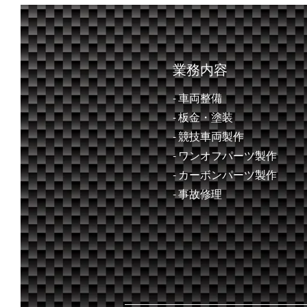
飛鳥２０２６
業務内容
- 車両整備
- ​板金・塗装
- 競技車両製作
- ワンオフパーツ製作
- カーボンパーツ製作
- 事故修理