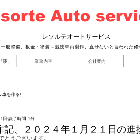
sorte Auto serv
​
レソルテオートサービス
・一般整備、
板金・塗装～
競技車両製作、直せないと言われた修
「駆」
業務内容
会社案内
車を作る!!
21日
読了時間: 1分
作記、２０２４年１月２１日の進
でとうございます。