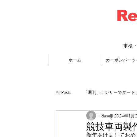
Re
車検
ホーム
カーボンパーツ
All Posts
「週刊」ランサーでダートラ
iidaseiji
2024年1月
競技車両製
新年あけましておめ