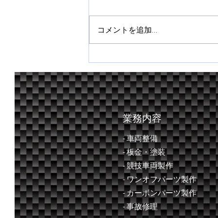
コメントを追加…
全日本ラリー第３戦 ラリー
飛鳥２０２６
業務内容
- 車両整備
- ​板金・塗装
- 競技車両製作
- ワンオフパーツ製作
- カーボンパーツ製作
- 事故修理