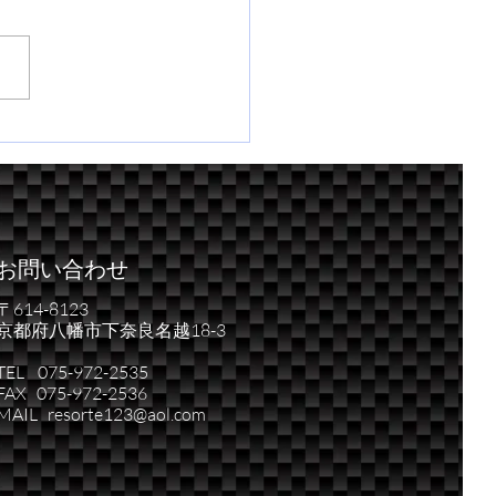
な競技車、スイフトがも
台。
お問い合わせ
〒614-8123
京都府八幡市下奈良名越18-3
TEL 075-972-2535
FAX 075-972-2536
MAIL resorte123@aol.com