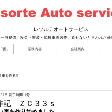
sorte Auto serv
​
レソルテオートサービス
・一般整備、
板金・塗装～
競技車両製作、直せないと言われた修
「駆」
業務内容
会社案内
車を作る!!
月21日
読了時間: 1分
作記 ＺＣ３３ｓ
い車を作り始めました。