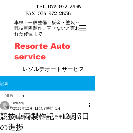
TEL
075-972-2535
FAX 075-972-2536
車検・一般整備、
板金・塗装～
競技車両製作、直せないと言わ
れた修理まで
Resorte Auto
service
​
レソルテオートサービス
記事
All Posts
iidaseiji
All Posts
2023年12月4日
読了時間: 1分
競技車両製作記 12月3日
「週刊」ランサーでダートラ車を作る!!
の進捗