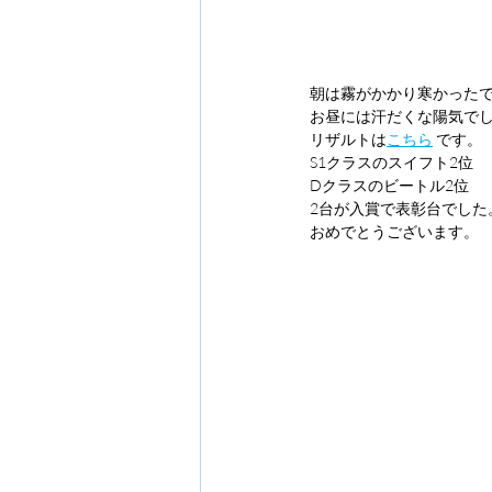
朝は霧がかかり寒かった
お昼には汗だくな陽気でし
リザルトは
こちら
 です。
S1クラスのスイフト2位
Dクラスのビートル2位
2台が入賞で表彰台でした
おめでとうございます。