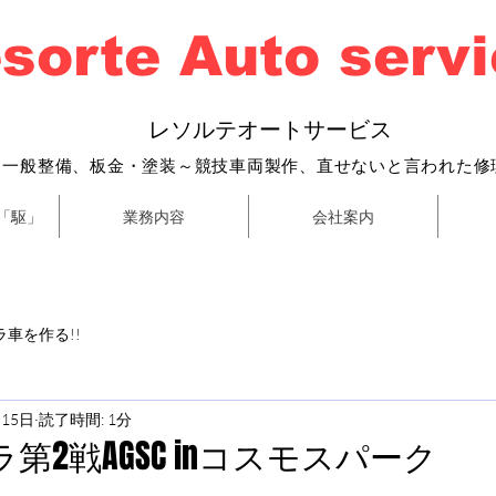
sorte Auto serv
​
レソルテオートサービス
・一般整備、
板金・塗装～
競技車両製作、直せないと言われた修
「駆」
業務内容
会社案内
車を作る!!
月15日
読了時間: 1分
第2戦AGSC inコスモスパーク