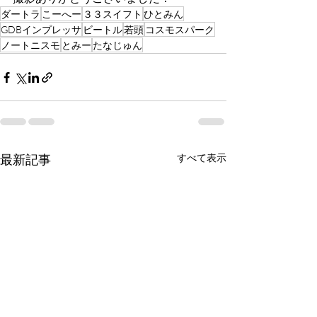
ダートラ
こーへー
３３スイフト
ひとみん
GDBインプレッサ
ビートル
若頭
コスモスパーク
ノートニスモ
とみー
たなじゅん
最新記事
すべて表示