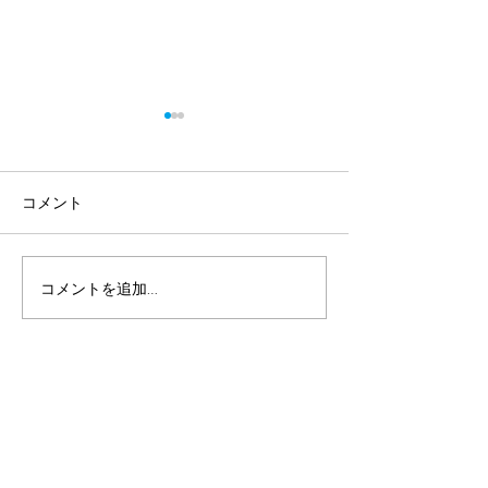
コメント
2026 近畿・四国ダート
新たな競技車、
コメントを追加…
トライアル第１戦
がもう一台。
業務内容