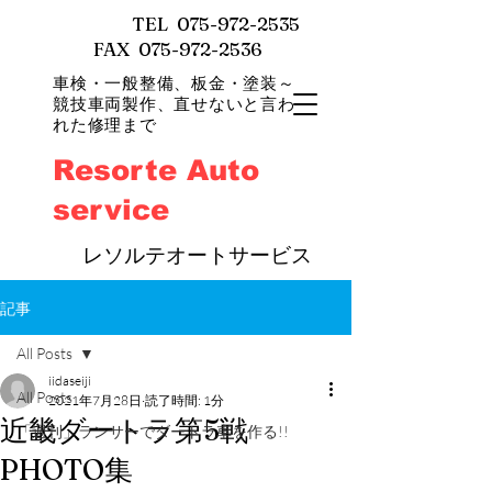
TEL
075-972-2535
FAX 075-972-2536
車検・一般整備、
板金・塗装～
競技車両製作、直せないと言わ
れた修理まで
Resorte Auto
service
​
レソルテオートサービス
記事
All Posts
iidaseiji
All Posts
2021年7月28日
読了時間: 1分
近畿ダートラ第5戦
「週刊」ランサーでダートラ車を作る!!
PHOTO集