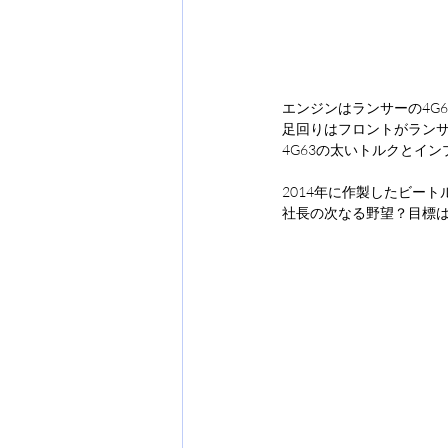
エンジンはランサーの4G6
足回りはフロントがラン
4G63の太いトルクとイ
2014年に作製したビー
社長の次なる野望？目標