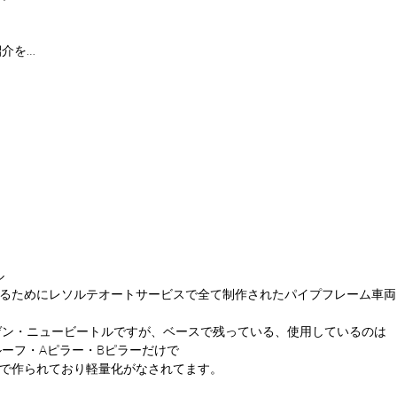
介を…
ル
するためにレソルテオートサービスで全て制作されたパイプフレーム車両
ゲン・ニュービートルですが、ベースで残っている、使用しているのは
ーフ・Aピラー・Bピラーだけで
Pで作られており軽量化がなされてます。