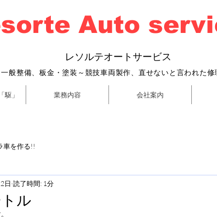
sorte Auto serv
​
レソルテオートサービス
・一般整備、
板金・塗装～
競技車両製作、直せないと言われた修
「駆」
業務内容
会社案内
車を作る!!
12日
読了時間: 1分
ートル
す。