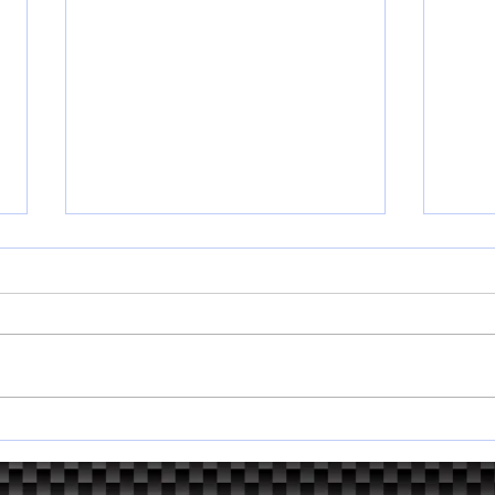
2026 近畿・四国ダートトラ
新た
イアル第１戦
う一