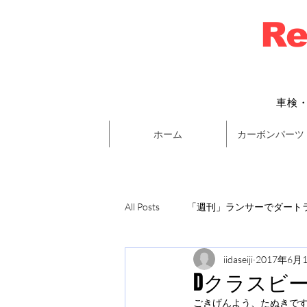
Re
車検
ホーム
カーボンパーツ
All Posts
「週刊」ランサーでダートラ
iidaseiji
2017年6月
Dクラスビ
ごきげんよう、たぬきで