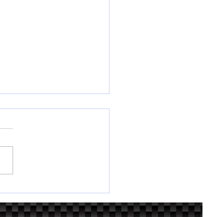
な競技車、スイフトがも
台。