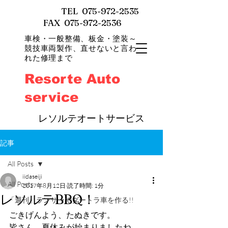
TEL
075-972-2535
FAX 075-972-2536
車検・一般整備、
板金・塗装～
競技車両製作、直せないと言わ
れた修理まで
Resorte Auto
service
​
レソルテオートサービス
記事
All Posts
iidaseiji
All Posts
2017年8月12日
読了時間: 1分
レソルテBBQ！
「週刊」ランサーでダートラ車を作る!!
ごきげんよう、たぬきです。
皆さん、夏休みが始まりましたね。