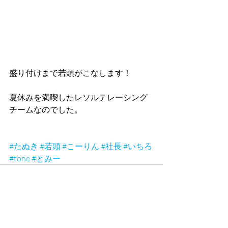
盛り付けまで若頭がこなします！
夏休みを満喫したレソルテレーシング
チームなのでした。 
#たぬき
#若頭
#こーりん
#社長
#いちろ
#tone
#とみー