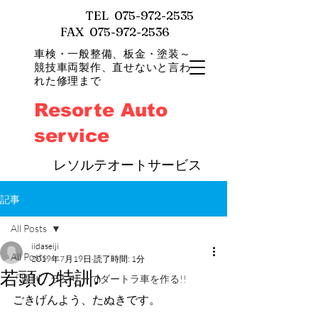
TEL
075-972-2535
FAX 075-972-2536
車検・一般整備、
板金・塗装～
競技車両製作、直せないと言わ
れた修理まで
Resorte Auto
service
​
レソルテオートサービス
記事
All Posts
iidaseiji
All Posts
2019年7月19日
読了時間: 1分
若頭の特訓♪
「週刊」ランサーでダートラ車を作る!!
ごきげんよう、たぬきです。