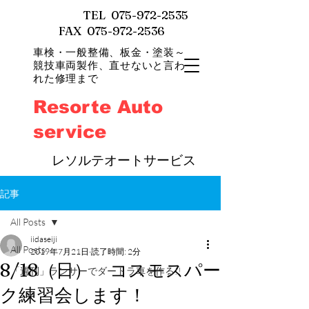
TEL
075-972-2535
FAX 075-972-2536
車検・一般整備、
板金・塗装～
競技車両製作、直せないと言わ
れた修理まで
Resorte Auto
service
​
レソルテオートサービス
記事
All Posts
iidaseiji
All Posts
2019年7月21日
読了時間: 2分
8/18（日） コスモスパー
「週刊」ランサーでダートラ車を作る!!
ク練習会します！