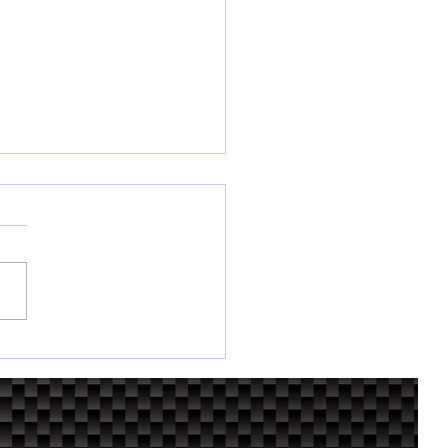
な競技車、スイフトがも
台。