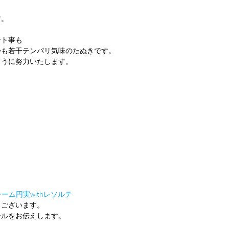
す。
ント事も
会も若干テンパリ気味のたぬきです。
ように努力いたします。
ーム円実withレソルテ
うございます。
ールをお伝えします。