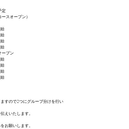
予定
第コースオープン）
開始
開始
開始
開始
オープン
開始
開始
開始
開始
ますので2つにグループ分けを行い
お伝えいたします。
いをお願いします。