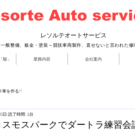
sorte Auto serv
​
レソルテオートサービス
・一般整備、
板金・塗装～
競技車両製作、直せないと言われた修
「駆」
業務内容
会社案内
車を作る!!
30日
読了時間: 1分
）コスモスパークでダートラ練習会