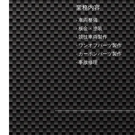
業務内容
- 車両整備
- ​板金・塗装
- 競技車両製作
- ワンオフパーツ製作
- カーボンパーツ製作
- 事故修理