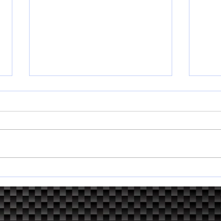
2026 近畿・四国ダートトラ
新た
イアル第１戦
う一