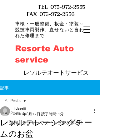
TEL
075-972-2535
FAX 075-972-2536
車検・一般整備、
板金・塗装～
競技車両製作、直せないと言わ
れた修理まで
Resorte Auto
service
​
レソルテオートサービス
記事
All Posts
iidaseiji
All Posts
2020年8月17日
読了時間: 1分
レソルテレーシングチー
「週刊」ランサーでダートラ車を作る!!
ムのお盆