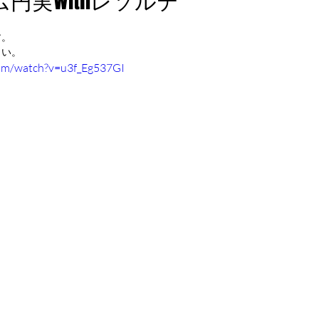
ム円実withレソルテ
す。
さい。
com/watch?v=u3f_Eg537GI