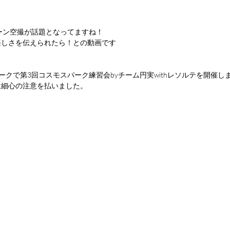
ーン空撮が話題となってますね！
楽しさを伝えられたら！との動画です
パークで第3回コスモスパーク練習会byチーム円実withレソルテを開催し
は細心の注意を払いました。