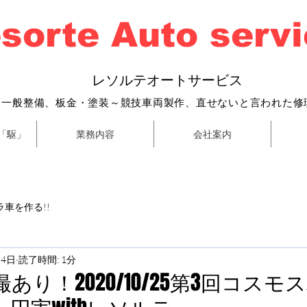
sorte Auto serv
​
レソルテオートサービス
・一般整備、
板金・塗装～
競技車両製作、直せないと言われた修
「駆」
業務内容
会社案内
車を作る!!
月4日
読了時間: 1分
あり！2020/10/25第3回コスモ