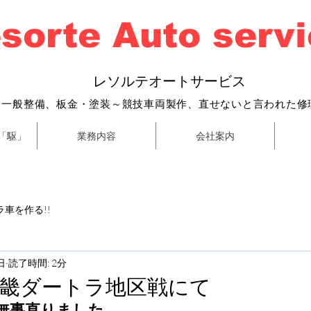
sorte Auto serv
​
レソルテオートサービス
・一般整備、
板金・塗装～
競技車両製作、直せないと言われた修
「駆」
業務内容
会社案内
車を作る!!
日
読了時間: 2分
近畿ダートラ地区戦にて
無事直りました。