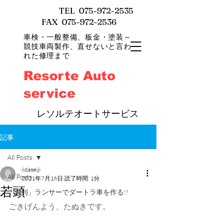
TEL
075-972-2535
FAX 075-972-2536
車検・一般整備、
板金・塗装～
競技車両製作、直せないと言わ
れた修理まで
Resorte Auto
service
​
レソルテオートサービス
記事
All Posts
iidaseiji
All Posts
2021年7月16日
読了時間: 1分
若頭
「週刊」ランサーでダートラ車を作る!!
ごきげんよう、たぬきです。