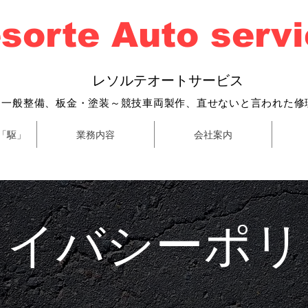
sorte Auto serv
​
レソルテオートサービス
・一般整備、
板金・塗装～
競技車両製作、直せないと言われた修
「駆」
業務内容
会社案内
ライバシーポリ