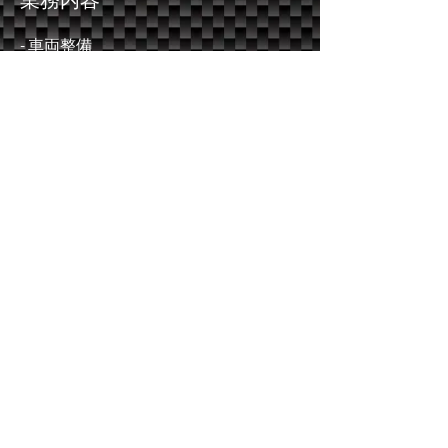
- 車両整備
- ​板金・塗装
- 競技車両製作
- ワンオフパーツ製作
- カーボンパーツ製作
- 事故修理
営業時間
平日：10:00〜19:00
​土曜：10:00〜19:00
日曜：定休日
Resorte Auto Service
お問い合わせ
〒614-8123
京都府八幡市下奈良名越18-3